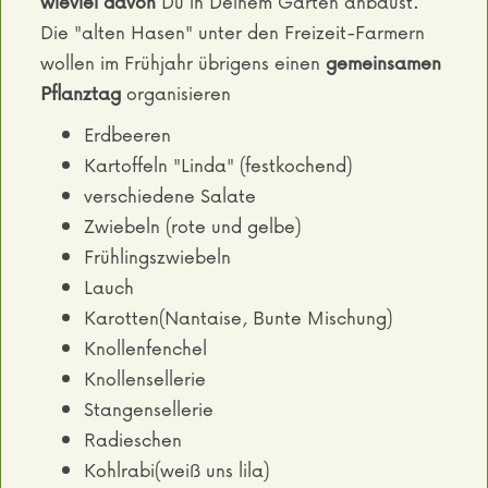
wieviel davon
Du in Deinem Garten anbaust.
Die "alten Hasen" unter den Freizeit-Farmern
wollen im Frühjahr übrigens einen
gemeinsamen
Pflanztag
organisieren
Erdbeeren
Kartoffeln "Linda" (festkochend)
verschiedene Salate
Zwiebeln (rote und gelbe)
Frühlingszwiebeln
Lauch
Karotten(Nantaise, Bunte Mischung)
Knollenfenchel
Knollensellerie
Stangensellerie
Radieschen
Kohlrabi(weiß uns lila)