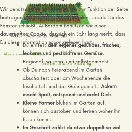
Wir benutzen interne Cookies, die zur Funktion der Seite
beitragen und wieder gelöscht werden, sobald Du das
Fenster schließt. Außerdem benutzen wir einen
dauerhaften Cookie, der sich ein Jahr lang merkt, dass
Das Schöne daran
Du diese Information schon gelesen hast.
Du erntest
dein eigenes gesundes, frisches,
leckeres und pestizidfreies Gemüse
.
Akzeptieren
Ablehnen
Regional, saisonal und selbstgemacht.
Datenschutzerklärung
Ob Du nach Feierabend im Garten
abschaltest oder am Wochenende die
frische Luft und das Grün genießt:
Ackern
macht Spaß, entspannt und erdet Dich
.
Kleine Farmer
blühen im Garten auf,
können sich austoben und lernen woher ihr
Essen kommt.
Im Geschäft
zahlst du etwa doppelt so viel